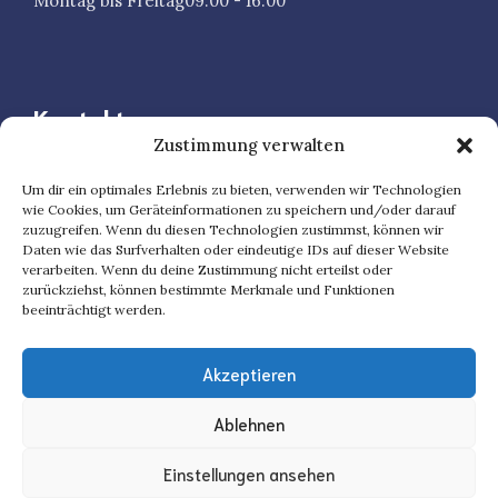
Montag bis Freitag
09.00 - 16.00
Kontakt
Zustimmung verwalten
Speicherstraße 47, 60327 Frankfurt Am Main
Um dir ein optimales Erlebnis zu bieten, verwenden wir Technologien
wie Cookies, um Geräteinformationen zu speichern und/oder darauf
069 977 66 388
zuzugreifen. Wenn du diesen Technologien zustimmst, können wir
Daten wie das Surfverhalten oder eindeutige IDs auf dieser Website
verarbeiten. Wenn du deine Zustimmung nicht erteilst oder
0173 794 53 08
zurückziehst, können bestimmte Merkmale und Funktionen
beeinträchtigt werden.
physio-westhafen@arcor.de
Akzeptieren
Ablehnen
© 2024 Physio am Westhafen • Made by
Web und
Einstellungen ansehen
SEO
Kontaktieren Sie uns!