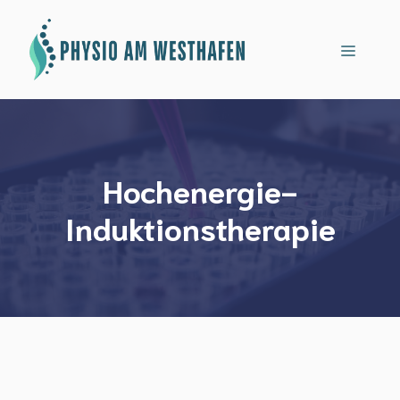
Zum
Inhalt
Menü
springen
Hochenergie-
Induktionstherapie