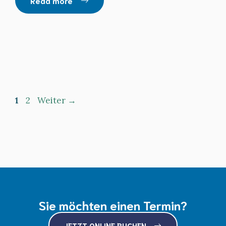
Read more
Seite
Seite
1
2
Weiter
→
Sie möchten einen Termin?
JETZT ONLINE BUCHEN