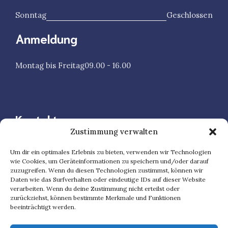
Sonntag
Geschlossen
Anmeldung
Montag bis Freitag
09.00 - 16.00
Kontakt
Zustimmung verwalten
Speicherstraße 47, 60327 Frankfurt Am Main
Um dir ein optimales Erlebnis zu bieten, verwenden wir Technologien
wie Cookies, um Geräteinformationen zu speichern und/oder darauf
069 977 66 388
zuzugreifen. Wenn du diesen Technologien zustimmst, können wir
Daten wie das Surfverhalten oder eindeutige IDs auf dieser Website
verarbeiten. Wenn du deine Zustimmung nicht erteilst oder
0173 794 53 08
zurückziehst, können bestimmte Merkmale und Funktionen
beeinträchtigt werden.
physio-westhafen@arcor.de